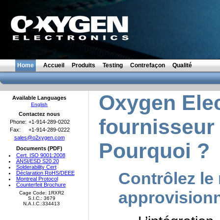
Home
Accueil
Produits
Testing
Contrefaçon
Qualité
Oxygen Elec
Available Languages
English
Contactez nous
fournisseur
Phone:
+1-914-289-0202
Fax:
+1-914-289-0222
sales@o2xygen.com
Pourquoi ?
Documents (PDF)
Cert. ISO 9001:2008
ANSI/ESD S20.20
Solderability Cert
Contrôlez le 
Déclaration RoHS/DEEE
Montreal Protocol
Counterfeit Brochure
approvision
Cage Code: 1RXR2
S.I.C.: 3679
N.A.I.C.:334413