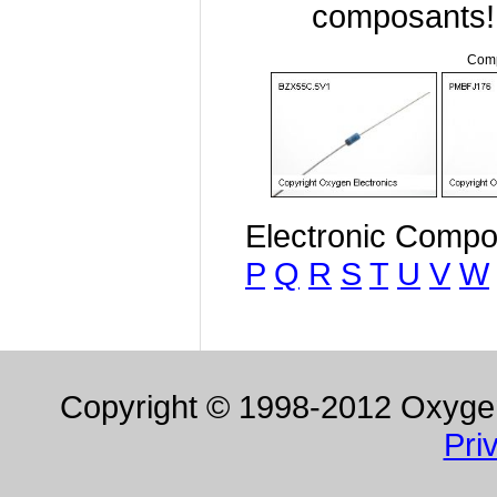
composants!
Comp
Electronic Compo
P
Q
R
S
T
U
V
W
Copyright © 1998-2012 Oxygen 
Pri