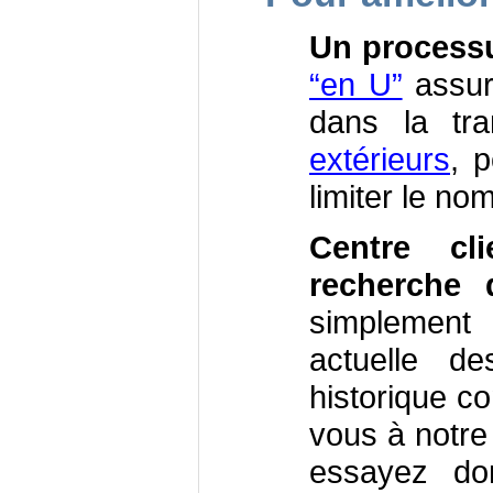
Un processu
“en U”
assure
dans la tr
extérieurs
, p
limiter le no
Centre cl
recherche 
simplement 
actuelle de
historique c
vous à notr
essayez do