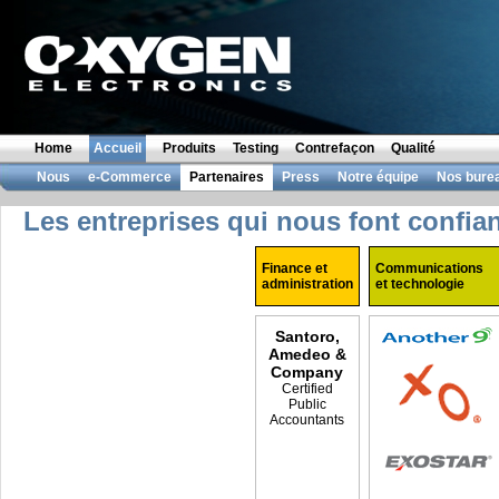
Home
Accueil
Produits
Testing
Contrefaçon
Qualité
Nous
e-Commerce
Partenaires
Press
Notre équipe
Nos bure
Les entreprises qui nous font confia
Finance et
Communications
administration
et technologie
Santoro,
Amedeo &
Company
Certified
Public
Accountants